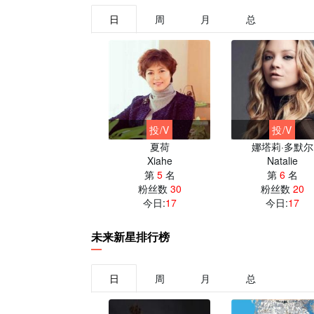
日
周
月
总
投/V
投/V
投/V
陈洪武
萨拉·海蓝德
萨拉·米歇尔·
-
Sarah H
Sarah M
第
8
名
第
9
名
第
10
名
粉丝数
50
粉丝数
30
粉丝数
130
今日:
16
今日:
15
今日:
15
未来新星排行榜
日
周
月
总