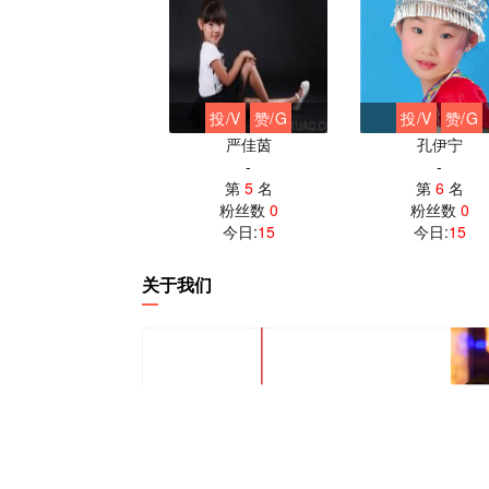
投/V
赞/G
投/V
赞/G
投/V
赞/G
刘鑫宇
李梦晨
特洛耶·希文
liuxinyu
-
Troye Si
第
8
名
第
9
名
第
10
名
粉丝数
0
粉丝数
0
粉丝数
0
今日:
14
今日:
14
今日:
14
关于我们