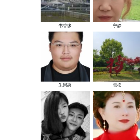
书香缘
宁静
朱崇禹
雪松