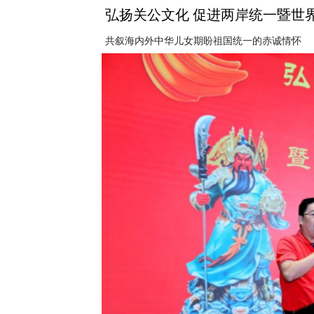
弘扬关公文化 促进两岸统一暨世
共叙海内外中华儿女期盼祖国统一的赤诚情怀