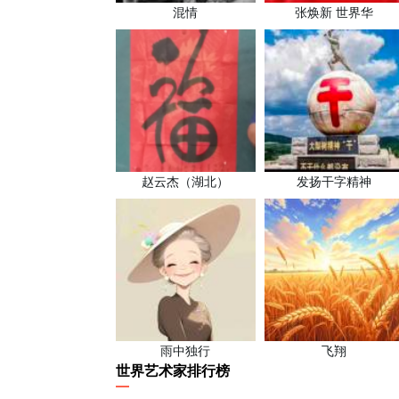
混情
张焕新 世界华
赵云杰（湖北）
发扬干字精神
雨中独行
飞翔
世界艺术家排行榜