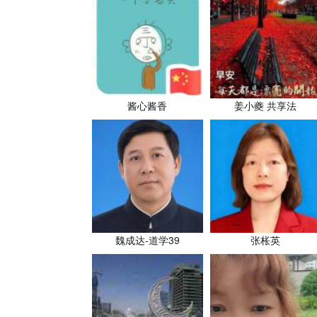
酱心酱香
姜小夔 共享法
魏成达-道学39
张枨英