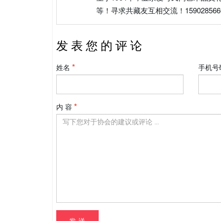
等！寻求共藏友互相交流！15902856
发 表 您 的 评 论
姓名
手机号
内 容
发 送