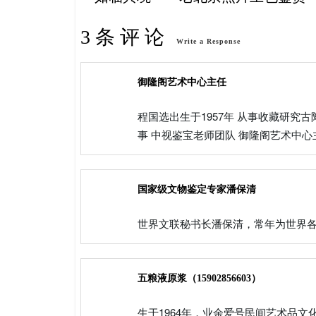
3 条 评 论
Write a Response
御隆阁艺术中心主任
程国选出生于1957年 从事收藏研究古
事 中视鉴宝老师团队 御隆阁艺术中心
国家级文物鉴定专家潘保清
世界文联秘书长潘保清，常年为世界
五粮液原浆（15902856603）
生于1964年，业余爱号民间艺术品