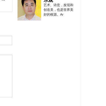
乐观
艺术、诗意，发现和
创造美，也是世界美
世界文联中国艺
好的根源。Ar
术总团
강형구 姜亨九
Kang, Hyung –
Koo
世界华人舞蹈家
亚洲书画家协会秘书
协会
长
강요배 姜尧培
凋零的茶花 시들어
떨어진 찻꽃.
林兴淳 임흥순