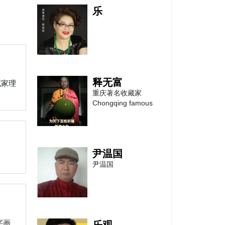
乐
亚洲模特协会
保护模特的合法权益
和推进时尚文化产业
的健康发展
释无富
藏家理
重庆著名收藏家
Chongqing famous
亚洲教育协会
积极促进全球教育资
源的共享及世界各地
会员的交流与协
尹温国
尹温国
亚洲舞蹈家协会
字画