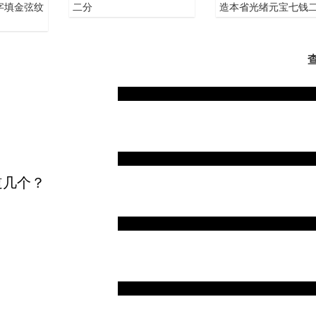
字填金弦纹
二分
造本省光绪元宝七钱
道几个？