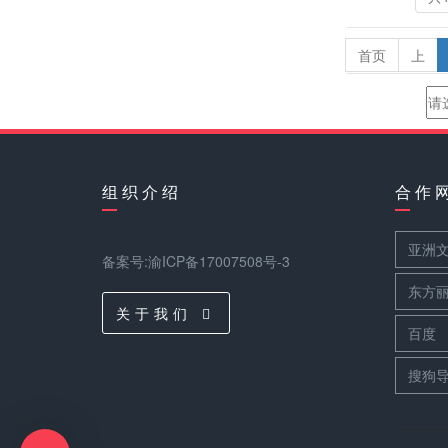
首页
上
组 织 介 绍
合 作 
亚洲
备案号:渝ICP备17007508号-3
东方
关 于 我 们
百度
搜狗