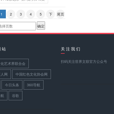
1
2
3
4
5
下
尾页
网 站
关 注 我 们
扫码关注世界文联官方公众号
文化艺术界联合会
丽人网
中国红色文化协会网
今日头条
360导航
导航
谷歌