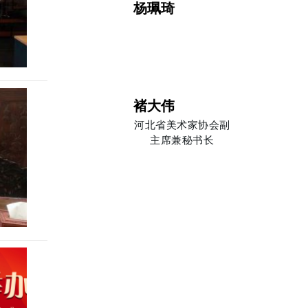
杨珮琦
王俊凯
褚大伟
河北省美术家协会副
主席兼秘书长
姜杰
陈禹衡
圣融轩
我酷爱绘画艺术，绘
画艺术是我一
王力扬