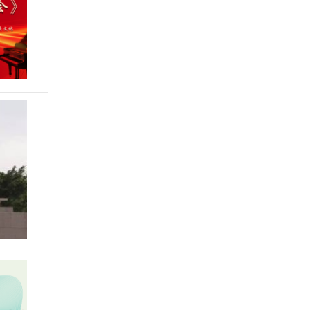
尚琪祺
Daniel H
苑欣莹