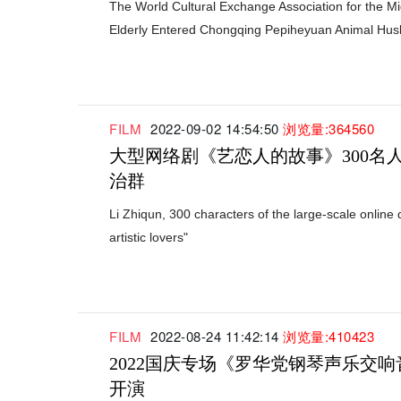
The World Cultural Exchange Association for the M
Elderly Entered Chongqing Pepiheyuan Animal Hus
FILM
2022-09-02 14:54:50
浏览量:364560
大型网络剧《艺恋人的故事》300名人
治群
Li Zhiqun, 300 characters of the large-scale online 
artistic lovers"
FILM
2022-08-24 11:42:14
浏览量:410423
2022国庆专场《罗华党钢琴声乐交
开演