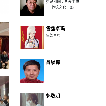
热爱祖国，热爱中华
传统文化，热
雪莲卓玛
雪莲卓玛
吕锁森
郭敬明