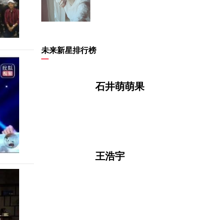
赵晋
未来新星排行榜
石井萌萌果
杰米·贝尔
王浩宇
金燕玲