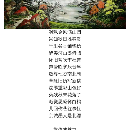
飒飒金风满山凹
岂知秋日胜春潮
千里谷香铺锦绣
醉美河山墨诗骚
怀旧常吹李杜箫
芦管吹寒乐音早
敬尊七贤南北朝
革除旧历写新稿
泼墨重彩山色好
菊残秋末花落了
渐觉思凝鬓白梢
几回伤悲往事忧
京城墨人是北漂
媒体的魅力