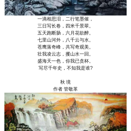
一滴相思泪，二行笔墨催，
三日写长卷，四米千景翠。
五天跑断肠，六月花欲醉。
七里山河外，八千云与水。
苍鹰落奇峰，共写奇观美。
壮我凌云志，攫山水一回。
盛海天一色，你我已贪杯。
写尽千年史，不知我是谁?
秋 境
作者 管敬革