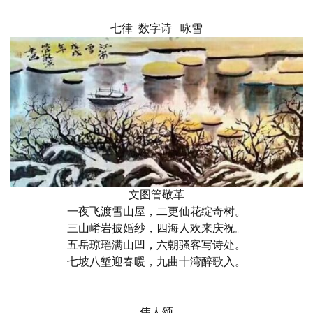
七律 数字诗 咏雪
文图管敬革
一夜飞渡雪山屋，二更仙花绽奇树。
三山崤岩披婚纱，四海人欢来庆祝。
五岳琼瑶满山凹，六朝骚客写诗处。
七坡八堑迎春暖，九曲十湾醉歌入。
伟人颂