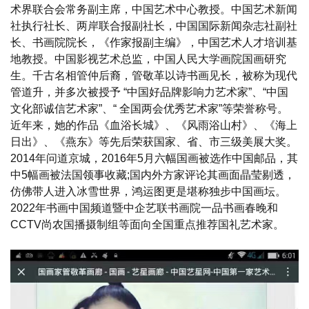
术界联合会常务副主席，中国艺术中心教授。中国艺术新闻
社执行社长、两岸联合报副社长，中国国际新闻杂志社副社
长、书画院院长，《作家报副主编》，中国艺术人才培训基
地教授。中国影视艺术总监，中国人民大学画院国画研究
生。千古名相管仲后裔，管敬革以诗书画见长，被称为现代
管道升，并多次被授予 “中国好品牌影响力艺术家”、“中国
文化部诚信艺术家”、“ 全国两会优秀艺术家”等荣誉称号。
近年来，她的作品《血浴长城》、《风雨浴山村》、《海上
日出》、《燕东》等先后荣获国家、省、市三级美展大奖。
2014年问道京城，2016年5月六幅国画被选作中国邮品，其
中5幅画被法国领事收藏;国内外方家评论其画面晶莹剔透，
仿佛带人进入冰雪世界，鸿运图更是堪称独步中国画坛。
2022年书画中国频道暨中企艺联书画院一品书画春晚和
CCTV尚农国播摄制组等面向全国重点推荐国礼艺术家。