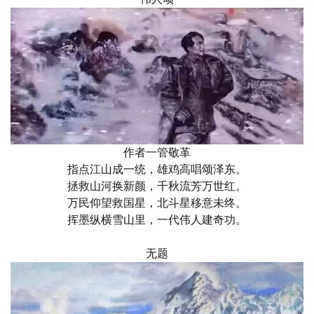
作者一管敬革
指点江山成一统，雄鸡高唱颂泽东。
拯救山河换新颜，千秋流芳万世红。
万民仰望救国星，北斗星移意未终。
挥墨纵横雪山里，一代伟人建奇功。
无题