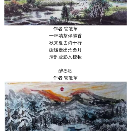
作者 管敬革
一杯清茶伴墨香
秋来夏去诗千行
缓缓走出沧桑月
清辉疏影又梳妆
醉墨歌
作者 管敬革