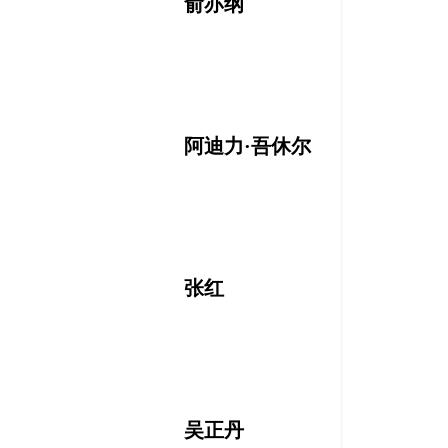
俞亦纲
阿迪力·吾休尔
张红
吴正丹