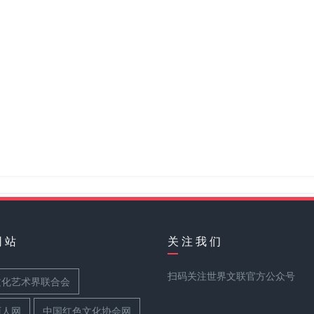
网 站
关 注 我 们
扫码关注世界文联官方公众号
文化艺术界联合会
丽人网
中国红色文化协会网