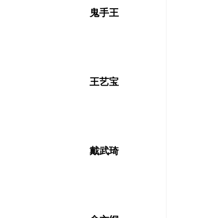
鬼手王
王艺宝
戴武琦