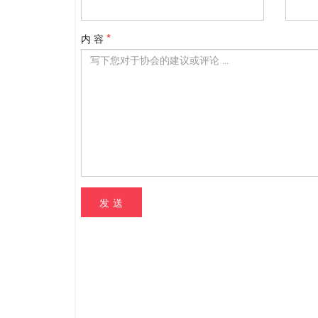
内 容
发 送