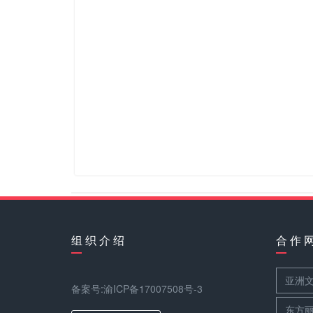
组 织 介 绍
合 作 
亚洲
备案号:渝ICP备17007508号-3
东方