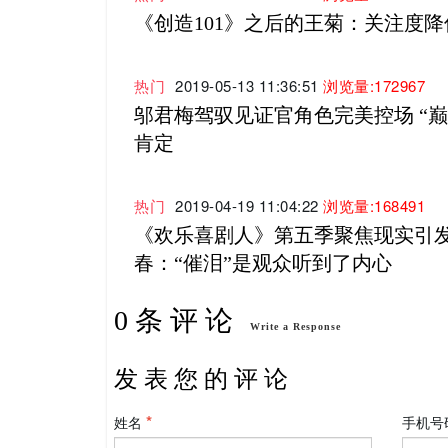
《创造101》之后的王菊：关注度
热门
2019-05-13 11:36:51
浏览量:172967
邬君梅驾驭见证官角色完美控场 “巅
肯定
热门
2019-04-19 11:04:22
浏览量:168491
《欢乐喜剧人》第五季聚焦现实引发
春：“催泪”是观众听到了内心
0 条 评 论
Write a Response
发 表 您 的 评 论
姓名
手机号