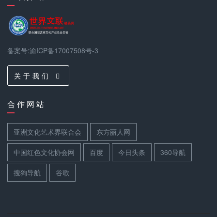
陶琪
备案号:渝ICP备17007508号-3
关 于 我 们
章瑞虹
合 作 网 站
亚洲文化艺术界联合会
东方丽人网
中国红色文化协会网
百度
今日头条
360导航
仝海军
世界非遗物质文化传承人，亚洲戏曲家协
搜狗导航
谷歌
会常务理事 i