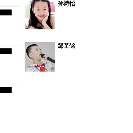
孙诗怡
周东生 Zhou
亚洲音乐家协会常务
理事 DIR
邹芷铭
徐沐含
王雨菲
圣融轩
我酷爱绘画艺术，绘
画艺术是我一
Sofya Pe