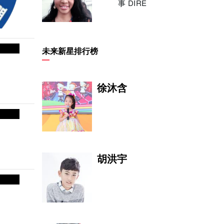
事 DIRE
周存华
未来新星排行榜
世界文联名誉副主
席、亚洲音乐家
徐沐含
孟世强
胡洪宇
祝绪丹