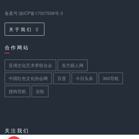
备案号:渝ICP备17007508号-3
关 于 我 们
合 作 网 站
亚洲文化艺术界联合会
东方丽人网
中国红色文化协会网
百度
今日头条
360导航
搜狗导航
谷歌
关 注 我 们