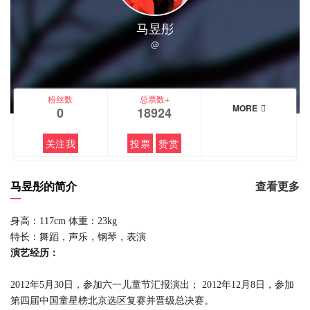
马昱彤
@
粉丝数
总票数+
MORE
0
18924
关注我
投票
赞赏
马昱彤的简介
查看更多
身高：117cm 体重：23kg
特长：舞蹈，声乐，钢琴，表演
演艺经历：
2012年5月30日，参加六一儿童节汇报演出； 2012年12月8日，参加
第四届中国童星榜北京选区复赛并晋级总决赛。