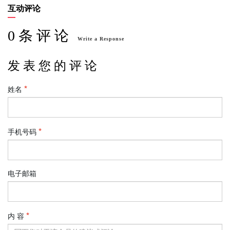
互动评论
0 条 评 论
Write a Response
发 表 您 的 评 论
姓名
手机号码
电子邮箱
内 容