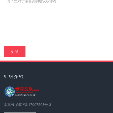
发 送
组 织 介 绍
备案号:渝ICP备17007508号-3