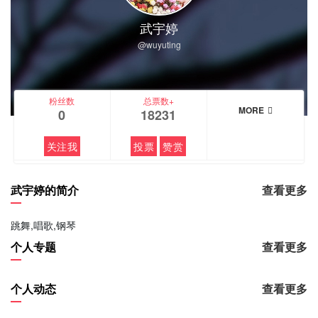
武宇婷
@wuyuting
粉丝数
总票数+
MORE
0
18231
关注我
投票
赞赏
武宇婷的简介
查看更多
跳舞,唱歌,钢琴
个人专题
查看更多
个人动态
查看更多