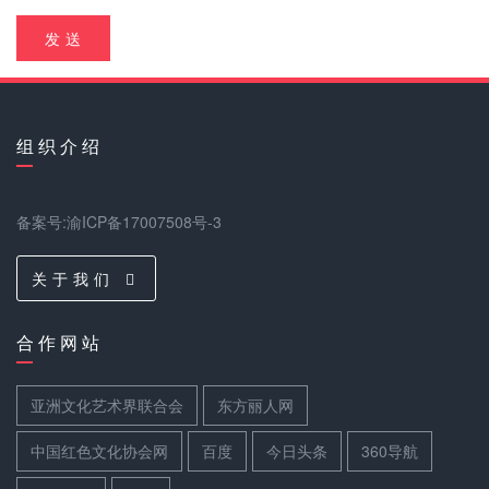
发 送
组 织 介 绍
备案号:渝ICP备17007508号-3
关 于 我 们
合 作 网 站
亚洲文化艺术界联合会
东方丽人网
中国红色文化协会网
百度
今日头条
360导航