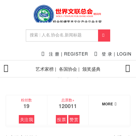
FEATURED
注 册 | REGISTER
登 录 | LOGIN
艺术家榜 |
各国协会 |
颁奖盛典
岛中漫士
@jiangxiaoqi
粉丝数
总票数+
MORE
19
120011
关注我
投票
赞赏