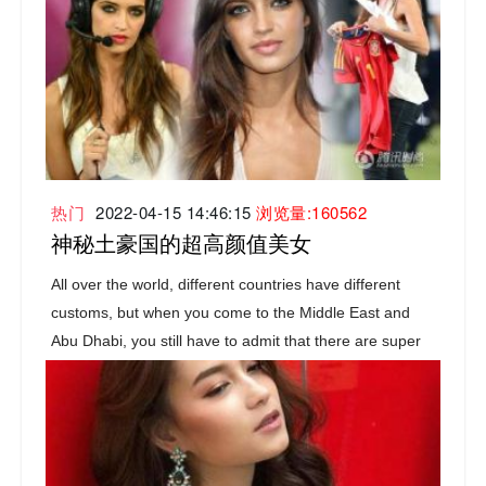
热门
2022-04-15 14:46:15
浏览量:160562
神秘土豪国的超高颜值美女
All over the world, different countries have different
customs, but when you come to the Middle East and
Abu Dhabi, you still have to admit that there are super