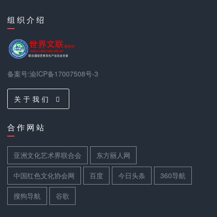
世界华人舞蹈家协会
组 织 介 绍
沈建新
亚洲模特协会副主席 Vice president
备案号:渝ICP备17007508号-3
关 于 我 们
Tina
合 作 网 站
亚洲文化艺术界联合会
东方丽人网
中国红色文化协会网
百度
今日头条
360导航
乐 依 Tan Ruoyi
世界旅游小姐中国总冠军 Miss World T
搜狗导航
谷歌