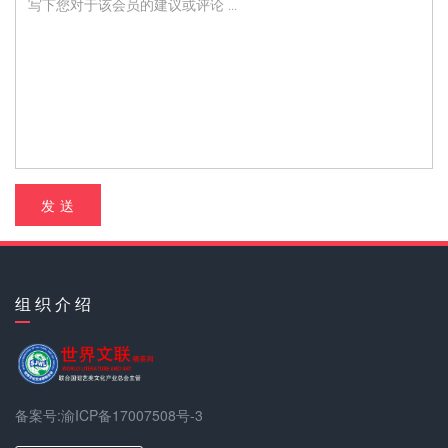
发 送
组 织 介 绍
备案号:渝ICP备17007508号-3