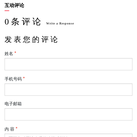
互动评论
0 条 评 论
Write a Response
发 表 您 的 评 论
姓名
手机号码
电子邮箱
内 容