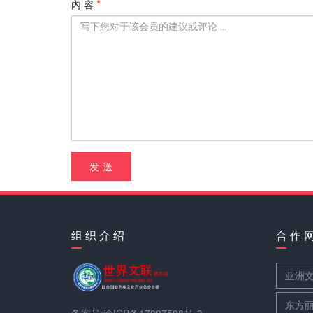
内 容
发 送
组 织 介 绍
合 作 
亚洲
东方
备案号:渝ICP备17007508号-3