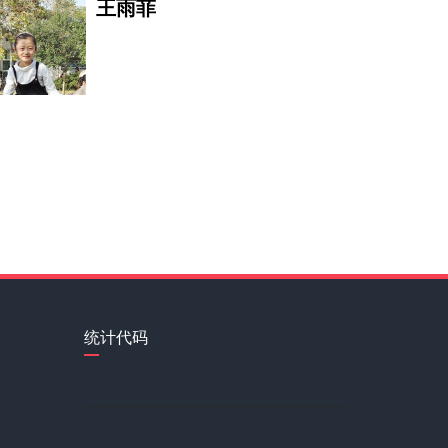
王雨菲
圣融轩
我酷爱绘画艺术，绘画艺术是我一
Sofya Pe
岛中漫士
热爱祖国，热爱中华传统文化，热
白洁
统计代码
周烨