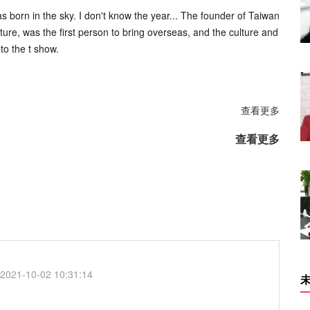
born in the sky. I don't know the year... The founder of Taiwan
ure, was the first person to bring overseas, and the culture and
nto the t show.
查看更多
查看更多
2021-10-02 10:31:14