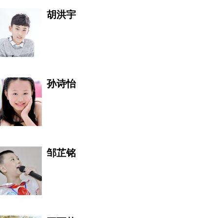
胡洪宇
周东生 Zhou
亚洲音乐家协会常务理事 DIR
孙诗怡
彼得·斯特曼
邹芷铭
快乐每一天