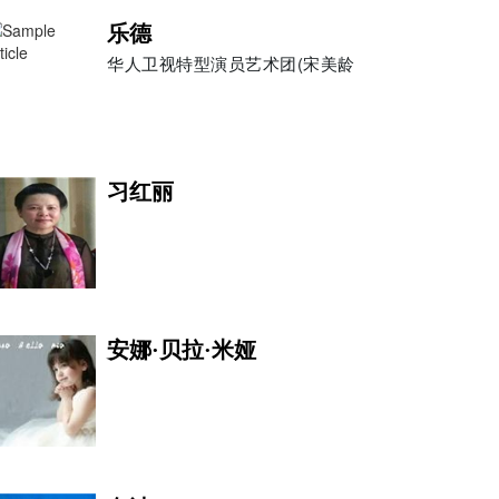
乐德
华人卫视特型演员艺术团(宋美龄
周志军
习红丽
李玟
安娜·贝拉·米娅
十三@专业投票