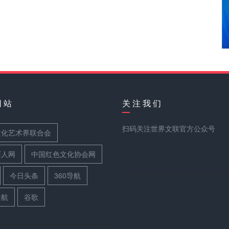
网 站
关 注 我 们
扫码关注世界文联官方公众号
文化艺术界联合会
丽人网
中国红色文化协会网
今日头条
360导航
导航
谷歌