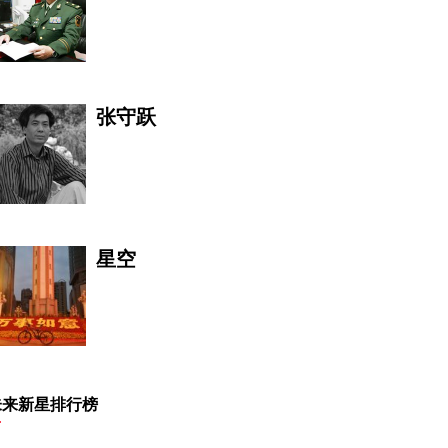
张守跃
星空
姜超
未来新星排行榜