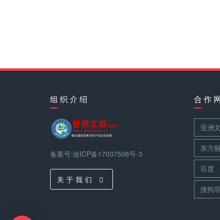
组 织 介 绍
合 作 
亚洲
东方
备案号:渝ICP备17007508号-3
百度
关 于 我 们
搜狗