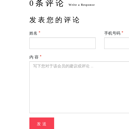
0 条 评 论
Write a Response
发 表 您 的 评 论
姓名
手机号码
内 容
发 送