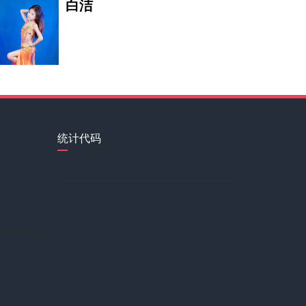
白洁
斯塔斯· 米哈伊
郭子若
统计代码
刘素清
田雨橙
丁励扬