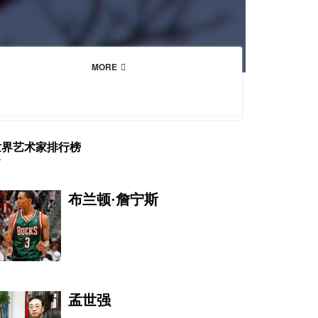
MORE
世界艺术家排行榜
布兰顿·詹宁斯
孟世强