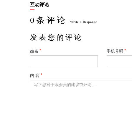
互动评论
0 条 评 论
Write a Response
发 表 您 的 评 论
姓名
手机号码
内 容