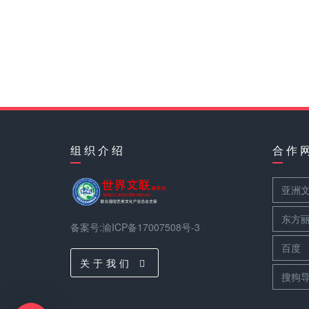
组 织 介 绍
合 作 
亚洲
东方
备案号:渝ICP备17007508号-3
百度
关 于 我 们
搜狗