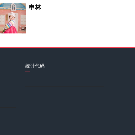
申林
周存华
世界文联名誉副主席、亚洲音乐家
胡洪宇
统计代码
孟世强
孙诗怡