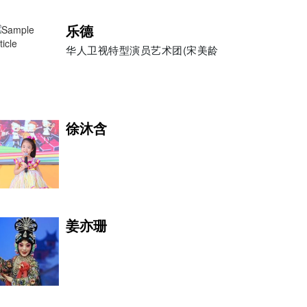
乐德
华人卫视特型演员艺术团(宋美龄
柯尔摩
徐沐含
黑珍珠马丽娅
瑞典文化艺术协会理事 DIRE
姜亦珊
Harry Lo