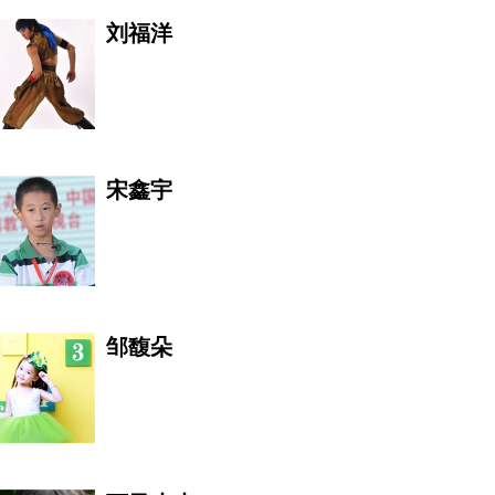
刘福洋
安娜·帕奎因
宋鑫宇
张云朋
邹馥朵
罗杰·费德勒