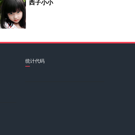
西子小小
乐云
壮乡百灵鸟，歌仙刘三姐的接班人
王炫雅
统计代码
黄吴怀
方钰岚
李佳琪