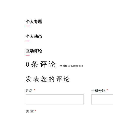
个人专题
个人动态
互动评论
0 条 评 论
Write a Response
发 表 您 的 评 论
姓名
手机号码
内 容