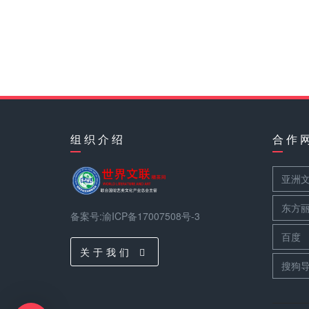
组 织 介 绍
合 作 
亚洲
东方
备案号:渝ICP备17007508号-3
百度
关 于 我 们
搜狗