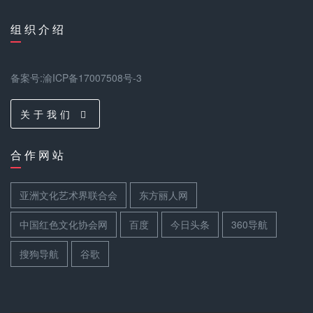
组 织 介 绍
备案号:渝ICP备17007508号-3
关 于 我 们
合 作 网 站
亚洲文化艺术界联合会
东方丽人网
中国红色文化协会网
百度
今日头条
360导航
搜狗导航
谷歌