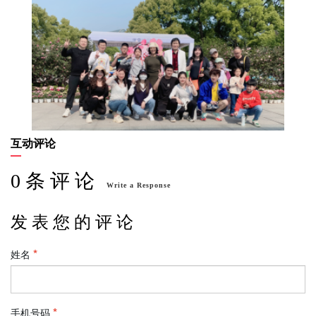
互动评论
0 条 评 论
Write a Response
发 表 您 的 评 论
姓名
手机号码