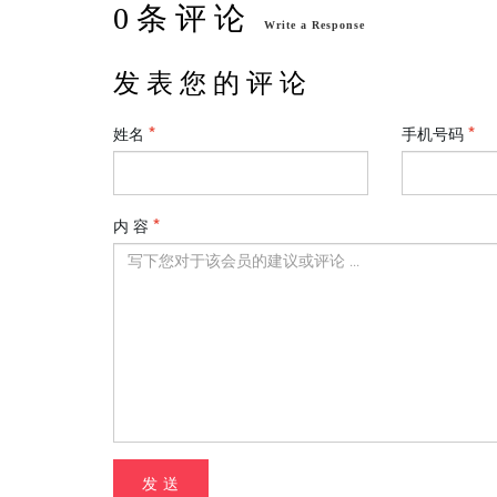
0 条 评 论
Write a Response
发 表 您 的 评 论
姓名
手机号码
内 容
发 送