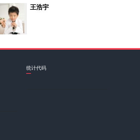
王浩宇
金燕玲
李亚杰
统计代码
王春晖
乔基·亨莉