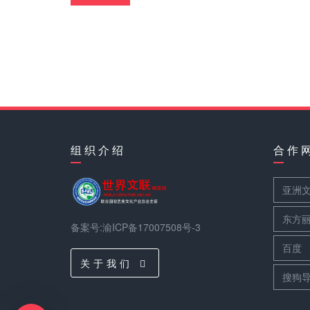
组 织 介 绍
合 作 
亚洲
东方
备案号:渝ICP备17007508号-3
百度
关 于 我 们
搜狗