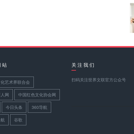
网 站
关 注 我 们
扫码关注世界文联官方公众号
文化艺术界联合会
丽人网
中国红色文化协会网
今日头条
360导航
导航
谷歌