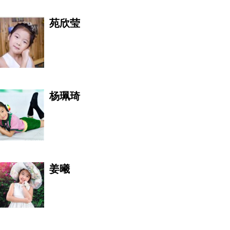
苑欣莹
郑有美
杨珮琦
马俊芳
姜曦
禾苗JL