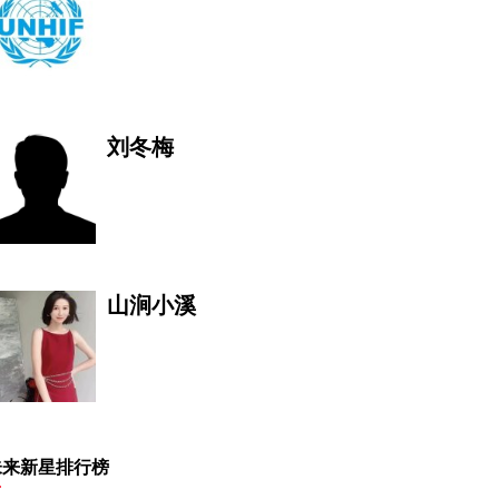
刘冬梅
山涧小溪
莫万丹
未来新星排行榜