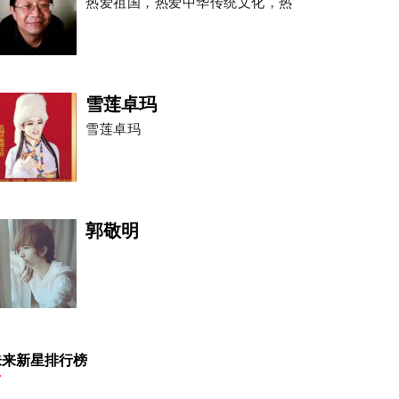
雪莲卓玛
郭敬明
赵晋
杰米·贝尔
未来新星排行榜