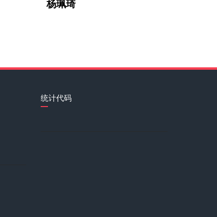
王力扬
周东生 Zhou
亚洲音乐家协会常务理事 DIR
尚琪祺
统计代码
圣融轩
我酷爱绘画艺术，绘画艺术是我一
Daniel H
苑欣莹