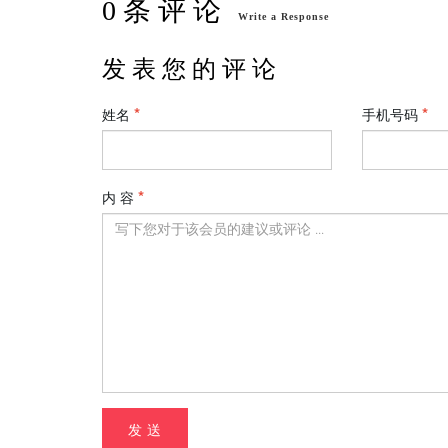
0 条 评 论
Write a Response
发 表 您 的 评 论
姓名
手机号码
内 容
发 送