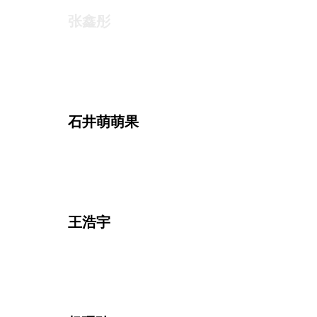
石井萌萌果
吕锁森
王浩宇
金燕玲
杨珮琦
姜杰