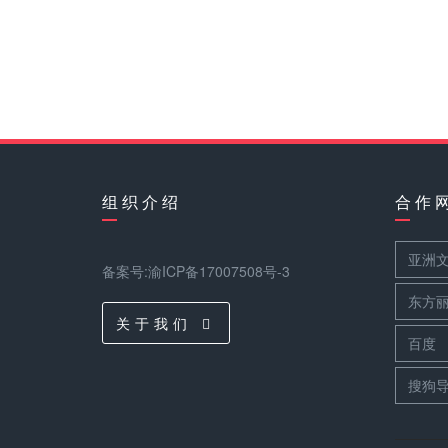
组 织 介 绍
合 作 
亚洲
备案号:渝ICP备17007508号-3
东方
关 于 我 们
百度
搜狗