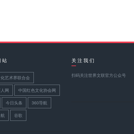
网 站
关 注 我 们
扫码关注世界文联官方公众号
文化艺术界联合会
丽人网
中国红色文化协会网
今日头条
360导航
导航
谷歌