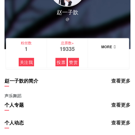
赵一子歆
@
粉丝数
总票数+
MORE
1
19335
关注我
投票
赞赏
赵一子歆的简介
查看更多
声乐舞蹈
个人专题
查看更多
个人动态
查看更多