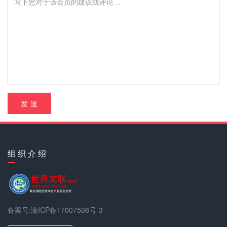
发 送
组 织 介 绍
备案号:渝ICP备17007508号-3