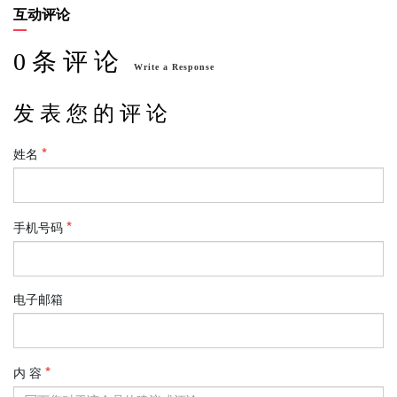
互动评论
0 条 评 论
Write a Response
发 表 您 的 评 论
姓名
手机号码
电子邮箱
内 容