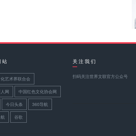
网 站
关 注 我 们
扫码关注世界文联官方公众号
文化艺术界联合会
丽人网
中国红色文化协会网
今日头条
360导航
导航
谷歌