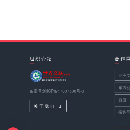
组 织 介 绍
合 作 
亚洲
东方
备案号:渝ICP备17007508号-3
百度
关 于 我 们
搜狗