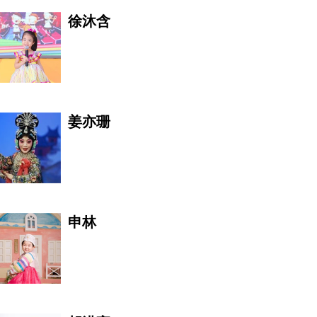
徐沐含
黑珍珠马丽娅
瑞典文化艺术协会理事 DIRE
姜亦珊
Harry Lo
申林
Emma Che