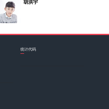
胡洪宇
周存华
世界文联名誉副主席、亚洲音乐家
孙诗怡
统计代码
圣融轩
我酷爱绘画艺术，绘画艺术是我一
杨康
邹芷铭