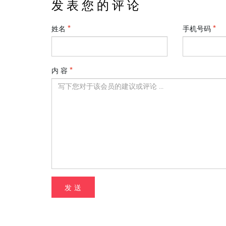
发 表 您 的 评 论
姓名
手机号码
内 容
发 送