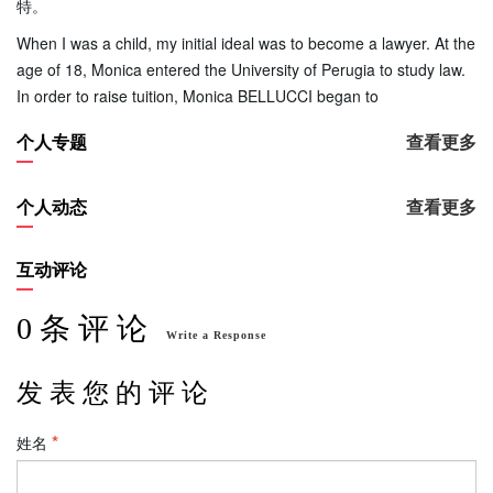
特。
When I was a child, my initial ideal was to become a lawyer. At the
age of 18, Monica entered the University of Perugia to study law.
In order to raise tuition, Monica BELLUCCI began to
个人专题
查看更多
个人动态
查看更多
互动评论
0 条 评 论
Write a Response
发 表 您 的 评 论
姓名