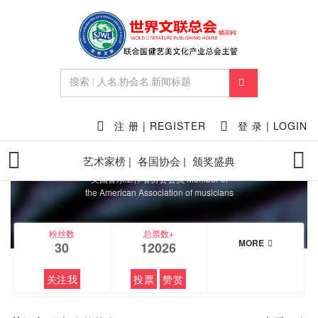
FEATURED
注 册 | REGISTER
登 录 | LOGIN
莫妮卡·贝鲁奇
艺术家榜 |
各国协会 |
颁奖盛典
@Monica Bellucci
美国音乐工作者协会会员 Member of
the American Association of musicians
粉丝数
总票数+
MORE
30
12026
关注我
投票
赞赏