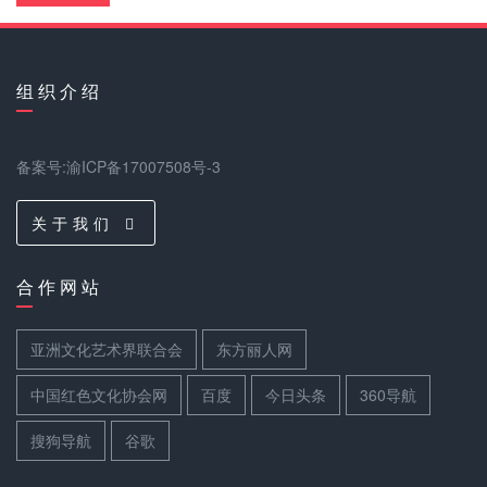
组 织 介 绍
备案号:渝ICP备17007508号-3
关 于 我 们
合 作 网 站
亚洲文化艺术界联合会
东方丽人网
中国红色文化协会网
百度
今日头条
360导航
搜狗导航
谷歌