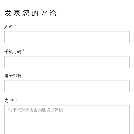
发 表 您 的 评 论
姓名
手机号码
电子邮箱
内 容