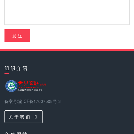
发 送
组 织 介 绍
备案号:渝ICP备17007508号-3
关 于 我 们