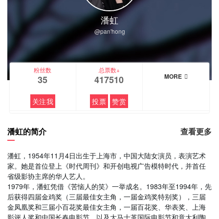
潘虹
@pan'hong
粉丝数
总票数+
MORE
35
417510
关注我
投票
赞赏
潘虹的简介
查看更多
潘虹，1954年11月4日出生于上海市，中国大陆女演员，表演艺术
家。她是首位登上《时代周刊》和开创电视广告模特时代，并首任
省级影协主席的华人艺人。
1979年，潘虹凭借《苦恼人的笑》一举成名。1983年至1994年，先
后获得四届金鸡奖（三届最佳女主角，一届金鸡奖特别奖），三届
金凤凰奖和三届小百花奖最佳女主角，一届百花奖、华表奖、上海
影评人奖和中国长春电影节，以及大马士革国际电影节和意大利陶