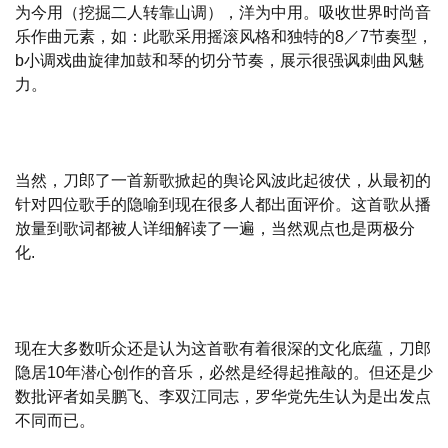
为今用（挖掘二人转靠山调），洋为中用。吸收世界时尚音
乐作曲元素，如：此歌采用摇滚风格和独特的8／7节奏型，
b小调戏曲旋律加鼓和琴的切分节奏，展示很强讽刺曲风魅
力。
当然，刀郎了一首新歌掀起的舆论风波此起彼伏，从最初的
针对四位歌手的隐喻到现在很多人都出面评价。这首歌从播
放量到歌词都被人详细解读了一遍，当然观点也是两极分
化.
现在大多数听众还是认为这首歌有着很深的文化底蕴，刀郎
隐居10年潜心创作的音乐，必然是经得起推敲的。但还是少
数批评者如吴鹏飞、李双江同志，罗华党先生认为是出发点
不同而已。