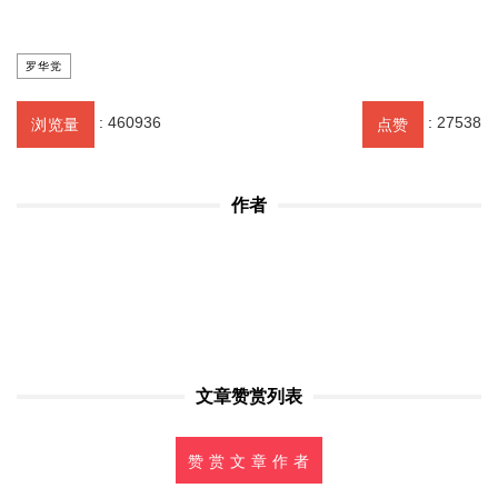
罗华党
:
460936
:
27538
浏览量
点赞
作者
文章赞赏列表
赞 赏 文 章 作 者