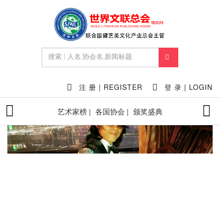
首页
艺术家专题动态
空军作曲家罗华党先生论《罗刹海
市》
2023-08-11 15:59:57
点赞量:
27538
点击量:
460936
作者:
注 册 | REGISTER
登 录 | LOGIN
艺术家榜 |
各国协会 |
颁奖盛典