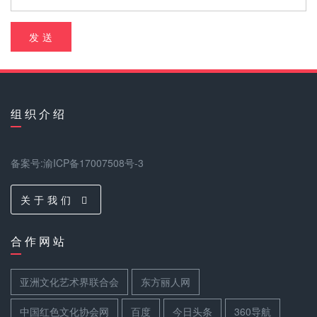
发 送
组 织 介 绍
备案号:渝ICP备17007508号-3
关 于 我 们
合 作 网 站
亚洲文化艺术界联合会
东方丽人网
中国红色文化协会网
百度
今日头条
360导航