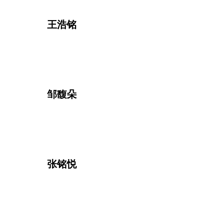
王浩铭
邹馥朵
张铭悦