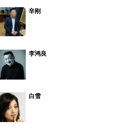
辛刚
李鸿良
白雪