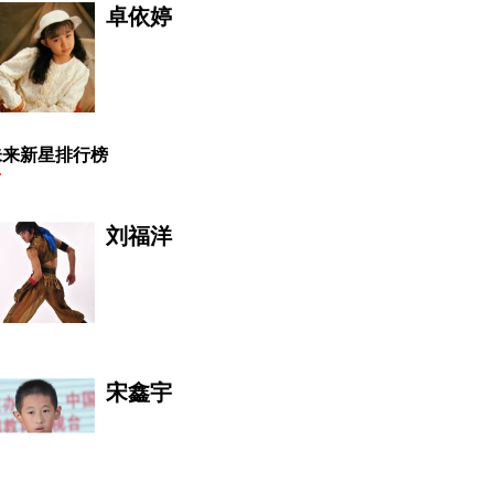
卓依婷
未来新星排行榜
刘福洋
宋鑫宇