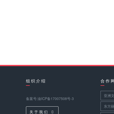
组 织 介 绍
合 作 
亚洲
备案号:渝ICP备17007508号-3
东方
关 于 我 们