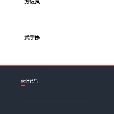
方钰岚
武宇婷
统计代码