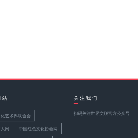
网 站
关 注 我 们
扫码关注世界文联官方公众号
文化艺术界联合会
丽人网
中国红色文化协会网