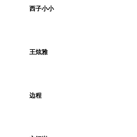
西子小小
王炫雅
边程