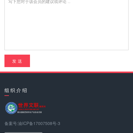
发 送
组 织 介 绍
备案号:渝ICP备17007508号-3