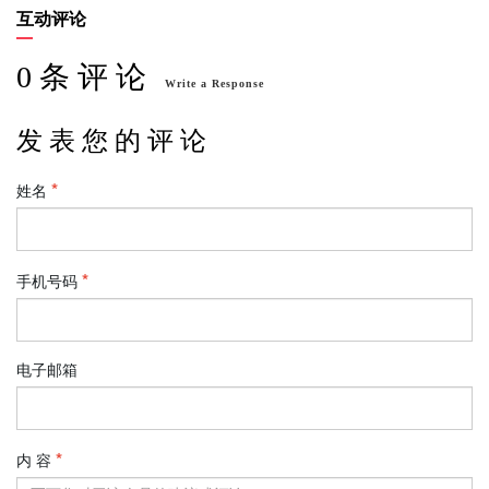
互动评论
0 条 评 论
Write a Response
发 表 您 的 评 论
姓名
手机号码
电子邮箱
内 容