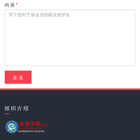
内 容
发 送
组 织 介 绍