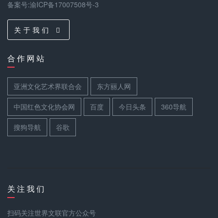
备案号:渝ICP备17007508号-3
关 于 我 们
合 作 网 站
亚洲文化艺术界联合会
东方丽人网
中国红色文化协会网
百度
今日头条
360导航
搜狗导航
谷歌
关 注 我 们
扫码关注世界文联官方公众号