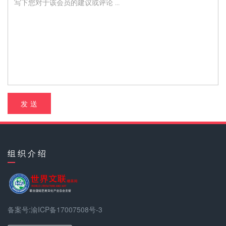
发 送
组 织 介 绍
备案号:渝ICP备17007508号-3