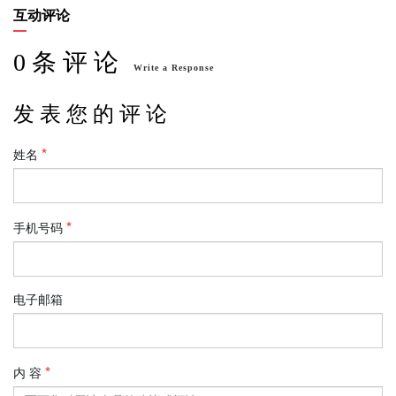
互动评论
0 条 评 论
Write a Response
发 表 您 的 评 论
姓名
手机号码
电子邮箱
内 容