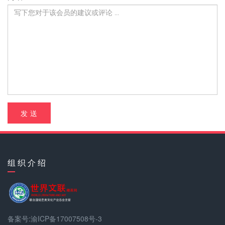
发 送
组 织 介 绍
备案号:渝ICP备17007508号-3