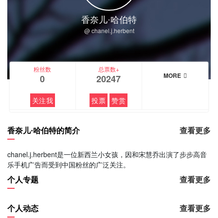
香奈儿·哈伯特
@ chanel.j.herbent
粉丝数
总票数+
MORE
0
20247
关注我
投票
赞赏
香奈儿·哈伯特的简介
查看更多
chanel.j.herbent是一位新西兰小女孩，因和宋慧乔出演了步步高音
乐手机广告而受到中国粉丝的广泛关注。
个人专题
查看更多
个人动态
查看更多