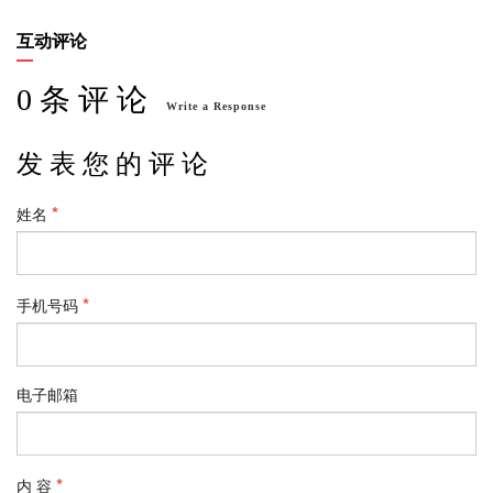
互动评论
0 条 评 论
Write a Response
发 表 您 的 评 论
姓名
手机号码
电子邮箱
内 容