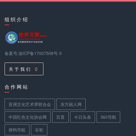
组 织 介 绍
备案号:渝ICP备17007508号-3
关 于 我 们
合 作 网 站
亚洲文化艺术界联合会
东方丽人网
中国红色文化协会网
百度
今日头条
360导航
搜狗导航
谷歌