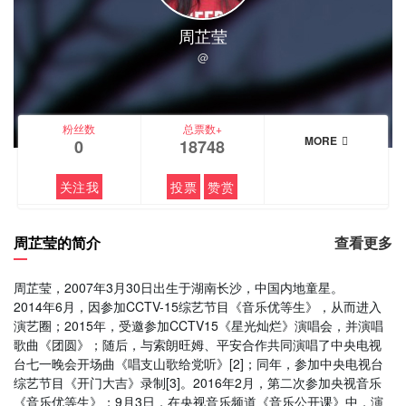
周芷莹
@
粉丝数
总票数+
MORE
0
18748
关注我
投票
赞赏
周芷莹的简介
查看更多
周芷莹，2007年3月30日出生于湖南长沙，中国内地童星。
2014年6月，因参加CCTV-15综艺节目《音乐优等生》，从而进入
演艺圈；2015年，受邀参加CCTV15《星光灿烂》演唱会，并演唱
歌曲《团圆》；随后，与索朗旺姆、平安合作共同演唱了中央电视
台七一晚会开场曲《唱支山歌给党听》[2]；同年，参加中央电视台
综艺节目《开门大吉》录制[3]。2016年2月，第二次参加央视音乐
《音乐优等生》；9月3日，在央视音乐频道《音乐公开课》中，演