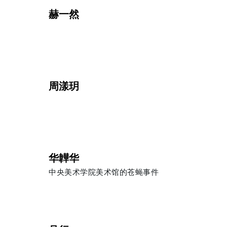
赫一然
周漾玥
华韡华
中央美术学院美术馆的苍蝇事件