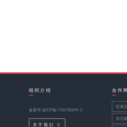
组 织 介 绍
合 作 
亚洲
备案号:渝ICP备17007508号-3
东方
关 于 我 们