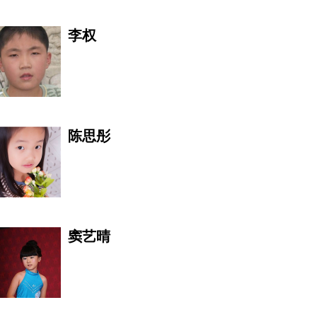
尚琪祺
靖常睿
张婧瑶