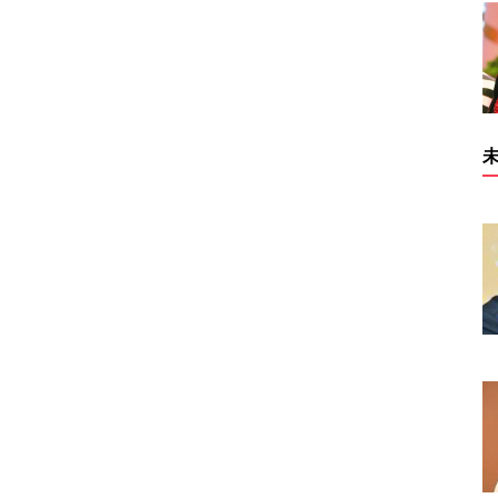
网 站
关 注 我 们
扫码关注世界文联官方公众号
文化艺术界联合会
丽人网
中国红色文化协会网
今日头条
360导航
导航
谷歌