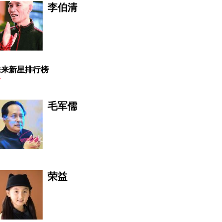
窦艺晴
统计代码
李伯清
杨康
严佳茵