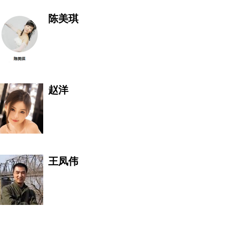
荣益
陈美琪
李权
赵洋
陈思彤
王凤伟