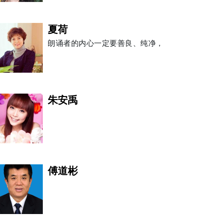
夏荷
朗诵者的内心一定要善良、纯净，
朱安禹
未来新星排行榜
毛军儒
傅道彬