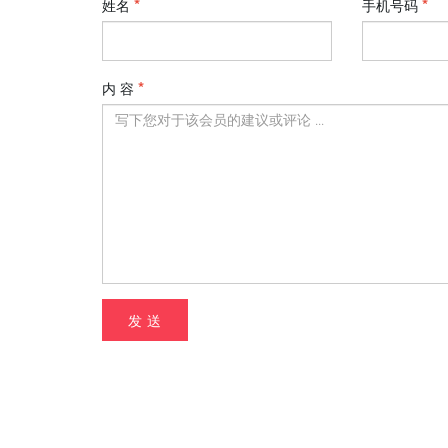
发 表 您 的 评 论
姓名
手机号码
内 容
发 送