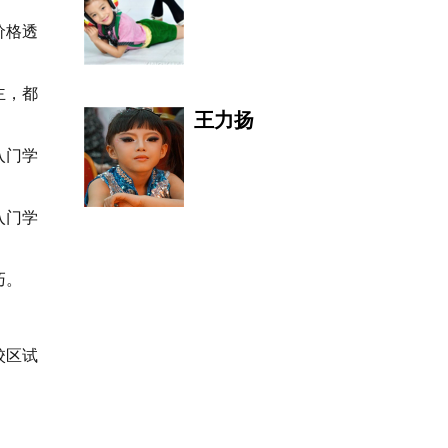
价格透
周东生 Zhou
理事 DIRECTOR
OF
主，都
王力扬
入门学
朱利安·德拉克
斯
入门学
尚琪祺
巧。
圣融轩
校区试
Daniel H