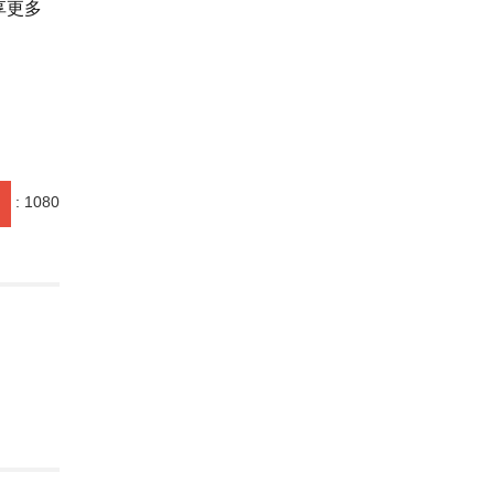
享更多
苑欣莹
:
1080
华韡华
中央美术学院美术馆
的苍蝇事件
李若冰