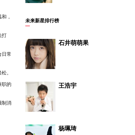
温和，
吕锁森
未来新星排行榜
法打
石井萌萌果
合日常
金燕玲
轻松。
兼职的
王浩宇
强制消
姜杰
杨珮琦