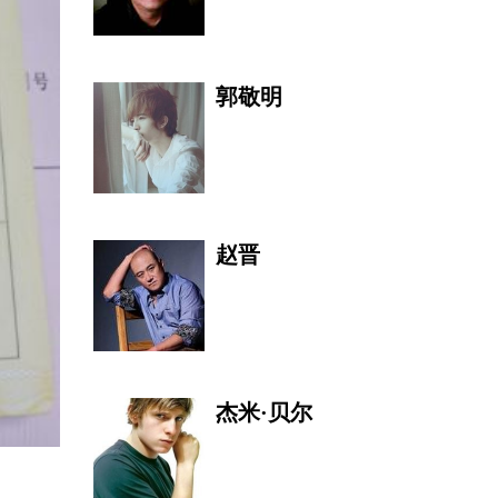
郭敬明
赵晋
杰米·贝尔