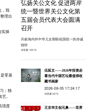
弘扬关公文化 促进两岸
坑，我
统一暨世界关公文化第
，整理出
五届会员代表大会圆满
召开
与实操
共叙海内外中华儿女期盼祖国统一的赤诚
情怀
浏览量:16319
伍延文——2026年投资必
，是零基
看当代中国艺坛最值得收
藏书画家
2026-08-05 17:24:17
学习；独
浏览量:5273
技艺。
高强度
王京华文创元鼻——世界