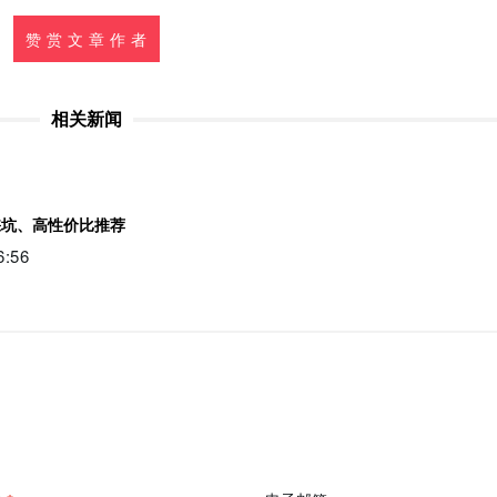
赞 赏 文 章 作 者
相关新闻
踩坑、高性价比推荐
6:56