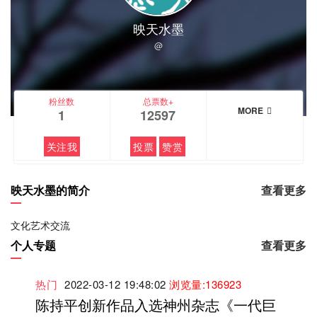
映天水墨
@
粉丝数
总票数+
MORE
1
12597
关注我
投票
赞赏
映天水墨的简介
查看更多
文化艺术交流
个人专题
查看更多
热门
2022-03-12 19:48:02
浏览量:136923
陈持平创新作品入选神州杂志《一代巨