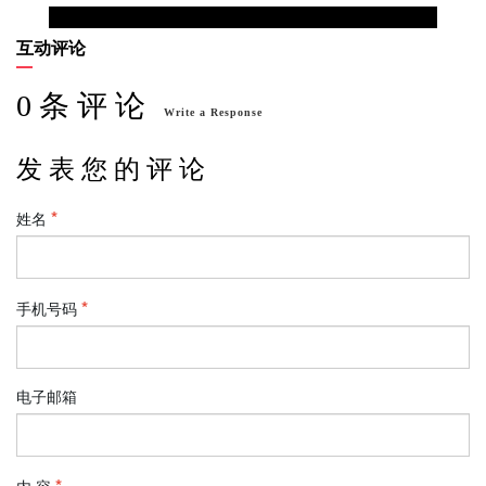
互动评论
0 条 评 论
Write a Response
发 表 您 的 评 论
姓名
手机号码
电子邮箱
内 容