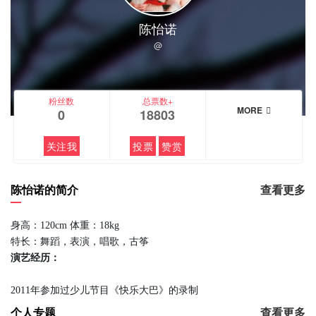
陈怡诺
@
粉丝数
总票数+
MORE
0
18803
关注我
投票
赞赏
陈怡诺的简介
查看更多
身高：120cm 体重：18kg
特长：舞蹈，表演，唱歌，古筝
演艺经历：
2011年参加过少儿节目《快乐大巴》的录制
个人专题
查看更多