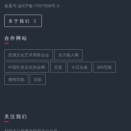
备案号:渝ICP备17007508号-3
关 于 我 们
合 作 网 站
亚洲文化艺术界联合会
东方丽人网
中国红色文化协会网
百度
今日头条
360导航
搜狗导航
谷歌
关 注 我 们
扫码关注世界文联官方公众号