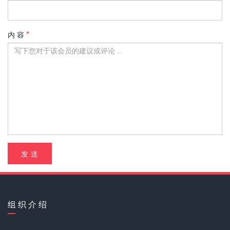
内 容
发 送
组 织 介 绍