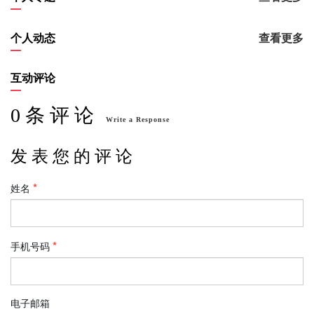
个人动态
查看更多
互动评论
0 条 评 论
Write a Response
发 表 您 的 评 论
姓名
手机号码
电子邮箱