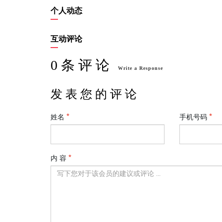
个人动态
互动评论
0 条 评 论
Write a Response
发 表 您 的 评 论
姓名
手机号码
内 容