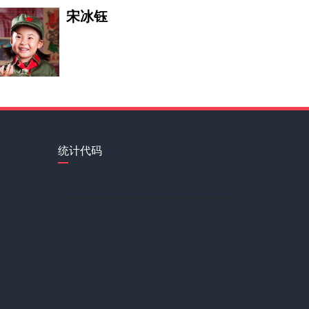
宋冰钰
本·戈登
王天泽
统计代码
Wangkexu
亚洲大学生文化协会副主席 VI
胡洪宇