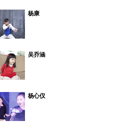
杨康
贾斯汀·朗
吴乔涵
李军
杨心仪
引田天功
亚洲少数民族文化协会副主席 V