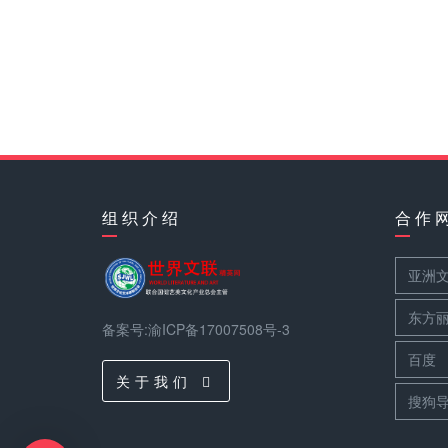
组 织 介 绍
合 作 
亚洲
东方
备案号:渝ICP备17007508号-3
百度
关 于 我 们
搜狗