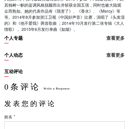
其独树一帜的蓝调风格脱颖而出并斩获全国五强，同时也被大陆观
众而熟知。她的代表作品有《我变了》、《香水》、《Mercy》等
等。2014年8月参加浙江卫视《中国好声音》比赛，演唱了《头发湿
的》和《他不爱我》两首歌曲 ；2014年10月发行第二张专辑《大人
情歌》 。2015年6月发行单曲《如烟》。
个人专题
查看更多
个人动态
查看更多
互动评论
0 条 评 论
Write a Response
发 表 您 的 评 论
姓名