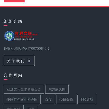
组 织 介 绍
备案号:渝ICP备17007508号-3
关 于 我 们
合 作 网 站
亚洲文化艺术界联合会
东方丽人网
中国红色文化协会网
百度
今日头条
360导航