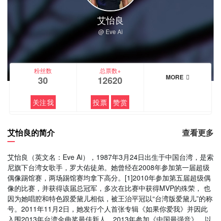
艾怡良
@ Eve Ai
粉丝数
总票数+
MORE
30
12620
关注我
投票
赞赏
艾怡良的简介
查看更多
艾怡良（英文名：Eve Ai），1987年3月24日出生于中国台湾，是索
尼旗下台湾女歌手，罗大佑徒弟。她曾经在2008年参加第一届超级
偶像踢馆赛，两场踢馆赛均拿下高分。[1]2010年参加第五届超级偶
像的比赛，并获得该届总冠军，多次在比赛中获得MVP的殊荣， 也
因为她唱腔和特色跟爱黛儿相似，被王治平冠以“台湾版爱黛儿”的称
号。2011年11月2日，她发行个人首张专辑《如果你爱我》并因此
入围2013年台湾金曲奖最佳新人。2013年参加《中国最强音》，以