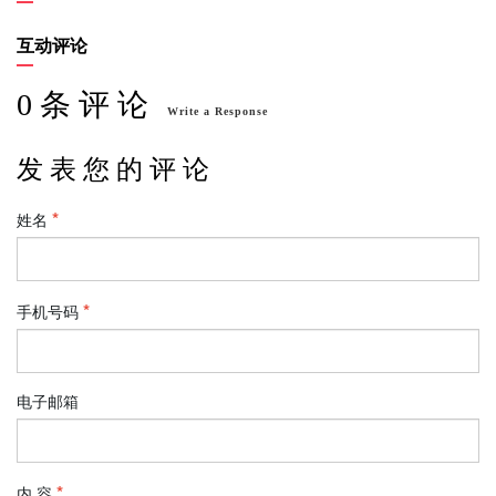
互动评论
0 条 评 论
Write a Response
发 表 您 的 评 论
姓名
手机号码
电子邮箱
内 容