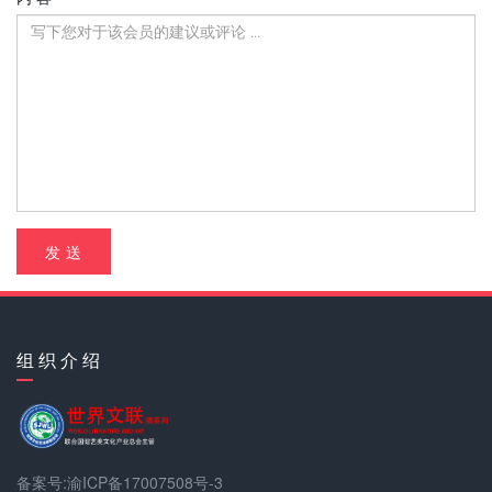
发 送
组 织 介 绍
备案号:渝ICP备17007508号-3