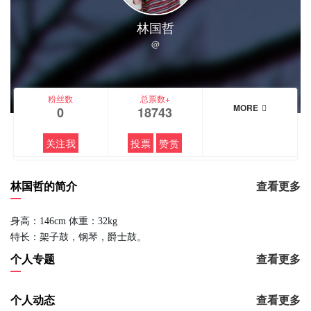
林国哲
@
粉丝数
总票数+
MORE
0
18743
关注我
投票
赞赏
林国哲的简介
查看更多
身高：146cm 体重：32kg
特长：架子鼓，钢琴，爵士鼓。
个人专题
查看更多
个人动态
查看更多