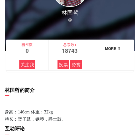
林国哲
@
粉丝数
总票数+
MORE
0
18743
关注我
投票
赞赏
林国哲的简介
身高：146cm 体重：32kg
特长：架子鼓，钢琴，爵士鼓。
互动评论