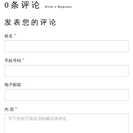
0 条 评 论
Write a Response
发 表 您 的 评 论
姓名
手机号码
电子邮箱
内 容