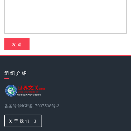
发 送
组 织 介 绍
备案号:渝ICP备17007508号-3
关 于 我 们