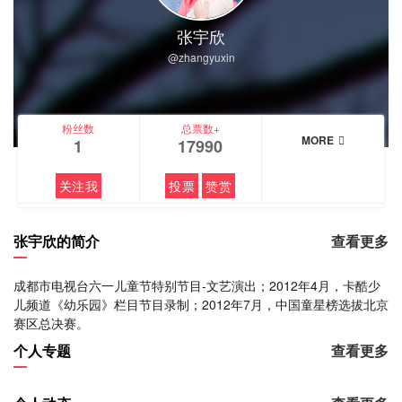
张宇欣
@zhangyuxin
粉丝数
总票数+
MORE
1
17990
关注我
投票
赞赏
张宇欣的简介
查看更多
成都市电视台六一儿童节特别节目-文艺演出；2012年4月，卡酷少
儿频道《幼乐园》栏目节目录制；2012年7月，中国童星榜选拔北京
赛区总决赛。
个人专题
查看更多