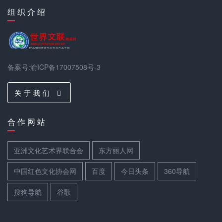
组 织 介 绍
备案号:渝ICP备17007508号-3
关 于 我 们
合 作 网 站
亚洲文化艺术界联合会
东方丽人网
中国红色文化协会网
百度
今日头条
360导航
搜狗导航
谷歌