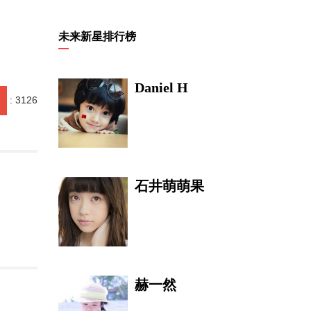
冯晓春
未来新星排行榜
Daniel H
:
3126
阳光《酒道》收
藏
石井萌萌果
杜钢
赫一然