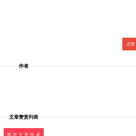
点赞
作者
文章赞赏列表
赞 赏 文 章 作 者