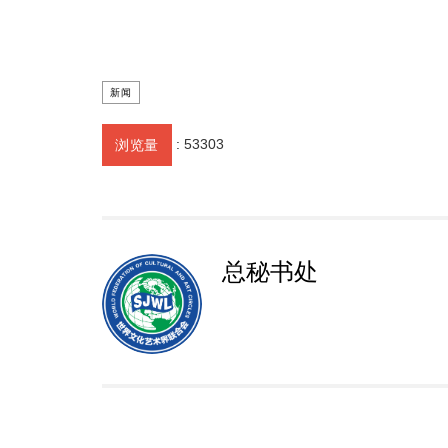
新闻
:
53303
浏览量
总秘书处