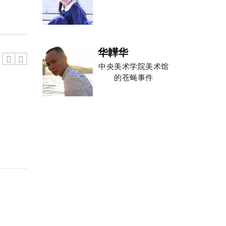
圣融轩
华韡华
中央美术学院美术馆
的苍蝇事件
岛中漫士
吕行
周东生 Zhou
理事 DIRECTOR
OF
褚大伟
河北省美术家协会副
主席兼秘书长