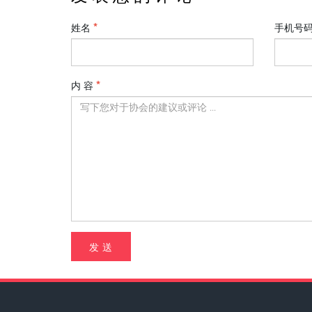
姓名
手机号
内 容
发 送