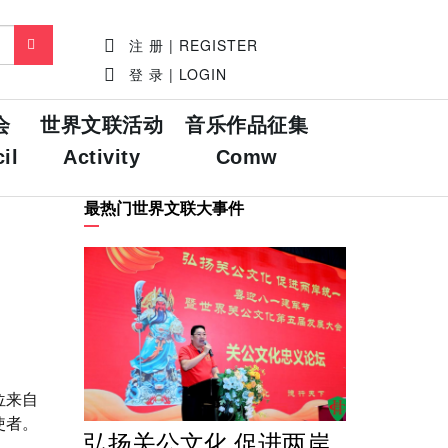
注 册 | REGISTER
登 录 | LOGIN
会
世界文联活动
音乐作品征集
il
Activity
Comw
最热门世界文联大事件
位来自
使者。
弘扬关公文化 促进两岸