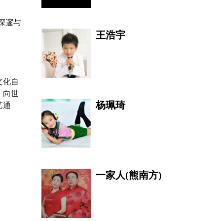
深邃与
王浩宇
文化自
，向世
杨珮琦
艺通
一家人(熊南方)