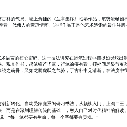
与古朴的气息。墙上悬挂的《兰亭集序》临摹作品，笔势流畅如
间透着一代伟人的豪迈情怀。这些作品正是他艺术造诣的最佳注脚
艺术语言的核心密码。这一技法讲究在运笔过程中捕捉如灵蛇出
感。观其作书，起笔锋芒毕露，行笔徐疾有致，顿挫间尽显节奏
缠绕之筋骨，又如龙腾虎跃之气势，于古朴中见清新，在法度中
与创新转化。自幼受家庭熏陶研习书法，从颜柳入门，上溯二王
法，而是在深刻理解传统的基础上，融入自己对时代精神的解读。
说，“每一笔都要有生命，每一个字都要有灵魂。”