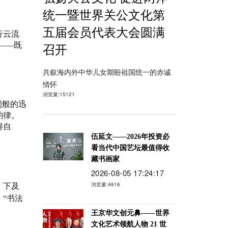
统一暨世界关公文化第
五届会员代表大会圆满
行云流
——既
召开
共叙海内外中华儿女期盼祖国统一的赤诚
情怀
浏览量:15121
洞般的迅
韵律。
得自
伍延文——2026年投资必
看当代中国艺坛最值得收
藏书画家
2026-08-05 17:24:17
浏览量:4816
，下及
“书法
王京华文创元鼻——世界
文化艺术领航人物 21 世