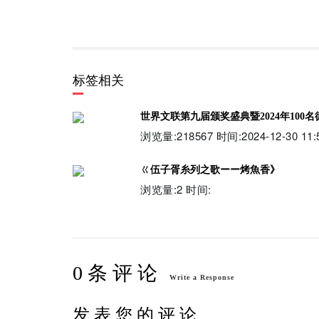
标签相关
世界文联第九届颁奖盛典暨2024年10
浏览量:218567 时间:2024-12-30 11:5
ㄍ伍子胥糸列之歌ーー烤魚香》
浏览量:2 时间:
0 条 评 论
Write a Response
发 表 您 的 评 论