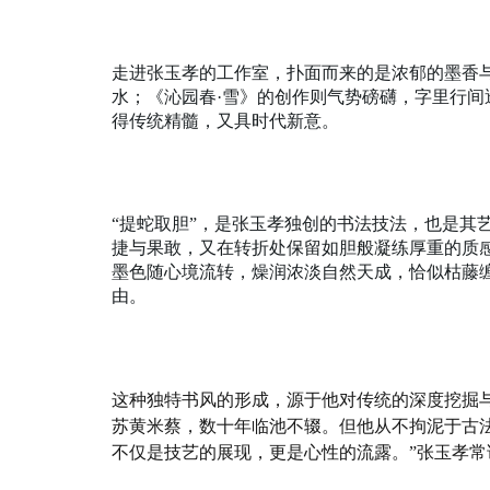
走进张玉孝的工作室，扑面而来的是浓郁的墨香
水；《沁园春·雪》的创作则气势磅礴，字里行
得传统精髓，又具时代新意。
“提蛇取胆”，是张玉孝独创的书法技法，也是其
捷与果敢，又在转折处保留如胆般凝练厚重的质
墨色随心境流转，燥润浓淡自然天成，恰似枯藤
由。
这种独特书风的形成，源于他对传统的深度挖掘
苏黄米蔡，数十年临池不辍。但他从不拘泥于古
不仅是技艺的展现，更是心性的流露。”张玉孝常