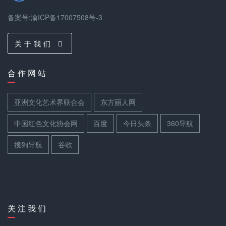
备案号:渝ICP备17007508号-3
关 于 我 们
合 作 网 站
亚洲文化艺术界联合会
东方丽人网
中国红色文化协会网
百度
今日头条
360导航
搜狗导航
谷歌
关 注 我 们