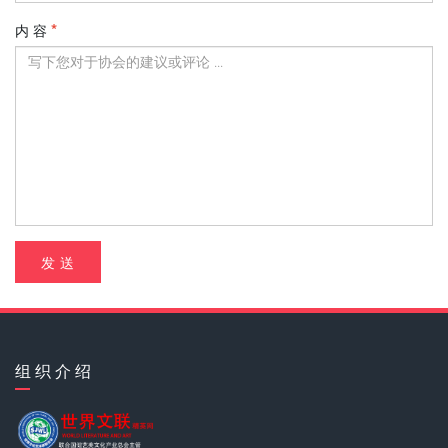
内 容
发 送
组 织 介 绍