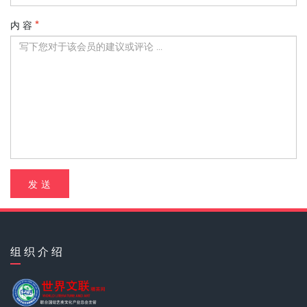
内 容
发 送
组 织 介 绍