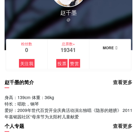
赵千墨
@
粉丝数
总票数+
MORE
0
19341
关注我
投票
赞赏
赵千墨的简介
查看更多
身高：139cm 体重：36kg
特长：唱歌，钢琴
爱好：2009年世代百货开业庆典活动演出独唱《隐形的翅膀》 2011
年嘉铭园社区“母亲节为太阳村儿童献爱
个人专题
查看更多