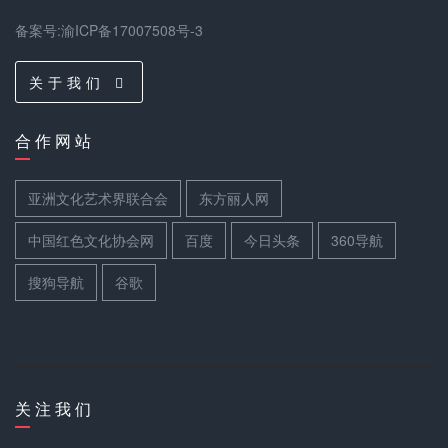
备案号:渝ICP备17007508号-3
关 于 我 们
合 作 网 站
亚洲文化艺术界联合会
东方丽人网
中国红色文化协会网
百度
今日头条
360导航
搜狗导航
谷歌
关 注 我 们