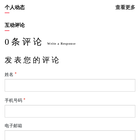
个人动态
查看更多
互动评论
0 条 评 论
Write a Response
发 表 您 的 评 论
姓名
手机号码
电子邮箱