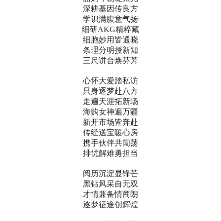
深耕基因传良方
学识满腹意气扬
细研AKG精粹藏
细胞妙用皆通晓
条理分明授新知
三尺讲台焕芬芳
心怀大爱踏私访
只身逐梦赴八方
走遍天涯拓新场
海购女神遍万疆
新开市场皆奔赴
传经送宝暖心房
携手伙伴共闯荡
排忧解难勇担当
阅历沉淀显锋芒
黑钻风采自无双
才情兼备情商朗
逐梦征途创辉煌