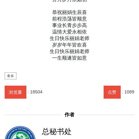
恭祝丽娟生辰喜
前程浩荡皆顺意
事业长青步步高
温情大爱永相依
生日快乐丽娟老师
岁岁年年皆欢喜
生日快乐丽娟老师
一生顺遂皆如意
音乐
:
18504
:
1089
浏览量
点赞
作者
总秘书处