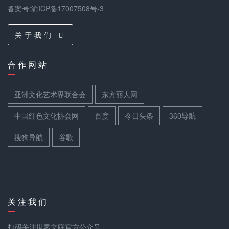
备案号:渝ICP备17007508号-3
关 于 我 们
合 作 网 站
亚洲文化艺术界联合会
东方丽人网
中国红色文化协会网
百度
今日头条
360导航
搜狗导航
谷歌
关 注 我 们
扫码关注世界文联官方公众号