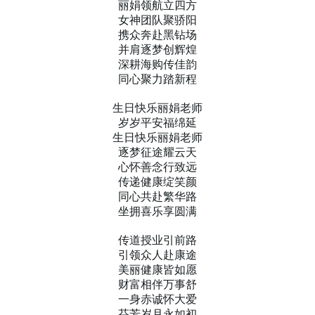
丽娟领航立四方
女神团队聚骄阳
携众奔赴黑钻场
并肩逐梦创辉煌
深耕海购传佳韵
同心聚力踏新程
生日快乐丽娟老师
岁岁平安福绵延
生日快乐丽娟老师
逐梦征途耀云天
心怀善念行致远
传递健康绽笑颜
同心共赴繁华路
坐拥喜乐享圆满
传道授业引前路
引领众人赴康途
美丽健康皆如愿
财富相伴万事舒
一身赤诚怀大爱
芬芳岁月永如初