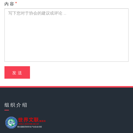
内 容
发 送
组 织 介 绍