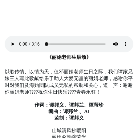
《丽娟老师生辰颂》
以歌传情、以情为天，值邓丽娟老师生日之际，我们谭家兄
妹三人写此歌献给乐于助人大爱无疆的丽娟老师，感谢你平
时对我们及海购团队成员无私的帮助和关心，道一声：谢谢
你丽娟老师????祝你生日快乐????青春永驻！
作词：谭邦义、谭邦兰、谭帮珍
编曲：谭邦兰 、AI
监制：谭邦义
山城清风拂暖阳
丽娟今朝绽荣光