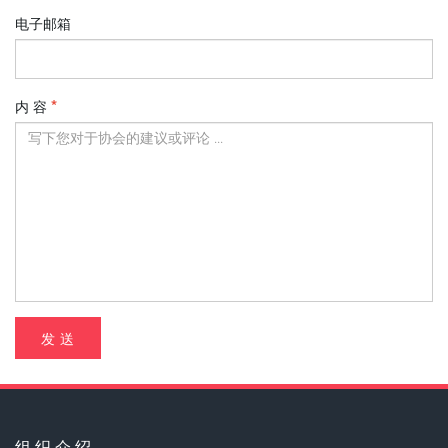
电子邮箱
内 容
发 送
组 织 介 绍