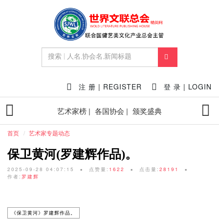
注 册 | REGISTER
登 录 | LOGIN
艺术家榜 |
各国协会 |
颁奖盛典
首页
艺术家专题动态
保卫黄河(罗建辉作品)。
2025-09-28 04:07:15
点赞量:
1622
点击量:
28191
作者:
罗建辉
《保卫黄河》罗建辉作品。