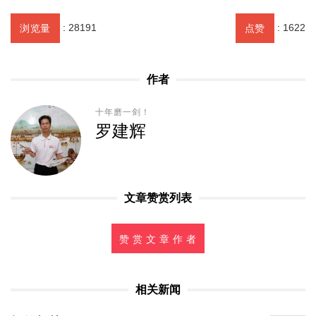
:
28191
:
1622
浏览量
点赞
作者
十年磨一剑！
罗建辉
文章赞赏列表
赞 赏 文 章 作 者
相关新闻