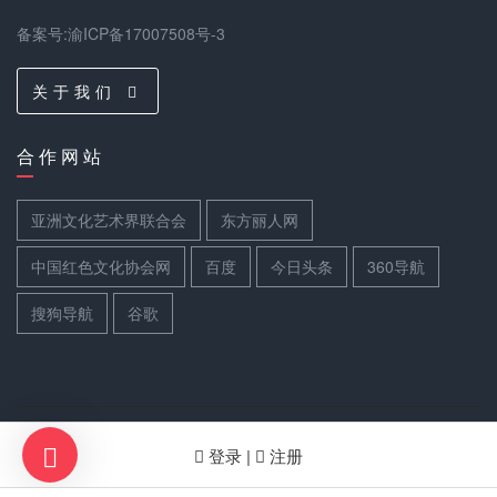
备案号:渝ICP备17007508号-3
关 于 我 们
合 作 网 站
亚洲文化艺术界联合会
东方丽人网
中国红色文化协会网
百度
今日头条
360导航
搜狗导航
谷歌
登录 |
注册
关 注 我 们