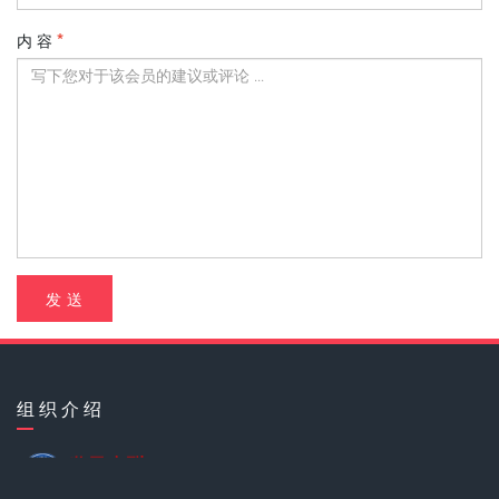
内 容
发 送
组 织 介 绍