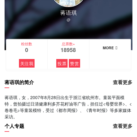
蒋语琪
@
粉丝数
总票数+
MORE
0
18958
关注我
投票
赞赏
蒋语琪的简介
查看更多
蒋语琪，女，2007年8月28日出生于浙江省杭州市。童装平面模
特，曾拍摄过日清健康利多芥花籽油等广告，担任过<母婴世界>、<
卷卷毛>等童装模特，受过《都市周报》、《青年时报》等多家媒体
采访。
个人专题
查看更多