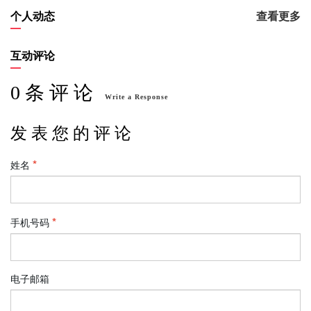
个人动态
查看更多
互动评论
0 条 评 论
Write a Response
发 表 您 的 评 论
姓名
手机号码
电子邮箱