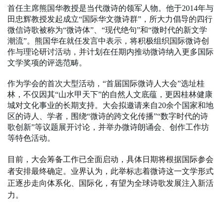
首任主席熊国华教授是当代微诗的领军人物。他于2014年与
田忠辉教授发起成立“国际华文微诗群”，所大力倡导的四行
微信诗歌被称为“微诗体”、“现代绝句”和“微时代的新文学
潮流”。熊国华在就任发言中表示，将积极组织国际微诗创
作与理论研讨活动，并计划在任期内推动微诗纳入更多国际
文学奖项的评选范畴。
作为学会的首次大型活动，“首届国际微诗人大会”选址桂
林，不仅因其“山水甲天下”的自然人文底蕴，更因桂林健康
城对文化事业的长期支持。大会拟邀请来自20余个国家和地
区的诗人、学者，围绕“微诗的跨文化传播”“数字时代的诗
歌创新”等议题展开讨论，并举办微诗朗诵会、创作工作坊
等特色活动。
目前，大会筹备工作已全面启动，具体日期将根据国际参会
者安排最终确定。业界认为，此举标志着微诗这一文学形式
正逐步走向体系化、国际化，有望为全球诗歌发展注入新活
力。