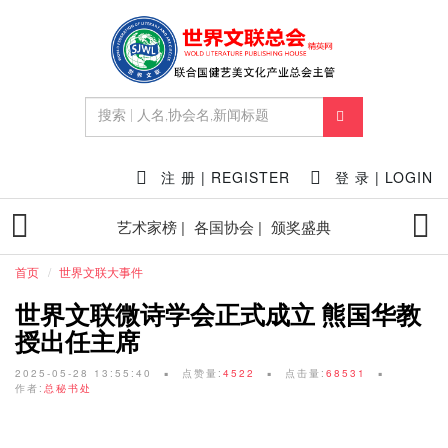
注 册 | REGISTER
登 录 | LOGIN
艺术家榜 |
各国协会 |
颁奖盛典
首页
世界文联大事件
世界文联微诗学会正式成立 熊国华教
授出任主席
2025-05-28 13:55:40
点赞量:
4522
点击量:
68531
作者:
总秘书处