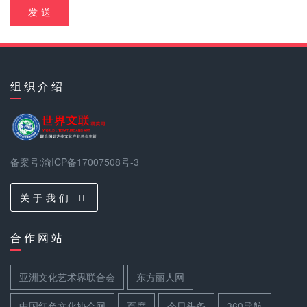
发 送
组 织 介 绍
备案号:渝ICP备17007508号-3
关 于 我 们
合 作 网 站
亚洲文化艺术界联合会
东方丽人网
中国红色文化协会网
百度
今日头条
360导航