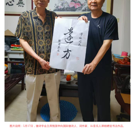
图片说明：5月17日，微诗学会主席熊国华向国际微诗人、词作家、Ai音乐人谭相赠送书法作品。