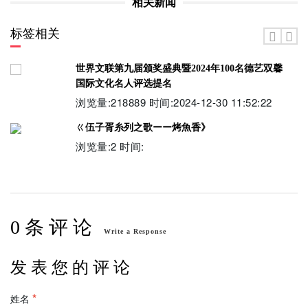
相关新闻
标签相关
世界文联第九届颁奖盛典暨2024年100名德艺双馨
国际文化名人评选提名
浏览量:218889 时间:2024-12-30 11:52:22
ㄍ伍子胥糸列之歌ーー烤魚香》
浏览量:2 时间:
0 条 评 论
Write a Response
发 表 您 的 评 论
姓名