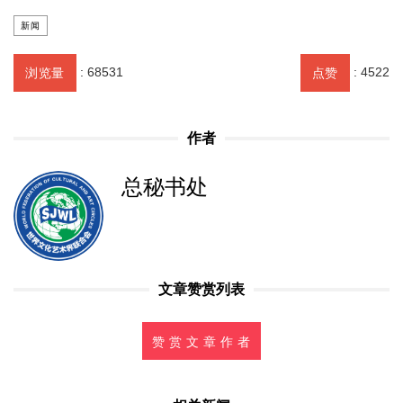
新闻
:
68531
:
4522
浏览量
点赞
作者
总秘书处
文章赞赏列表
赞 赏 文 章 作 者