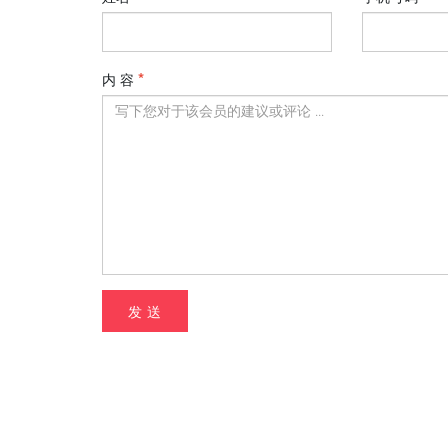
内 容
发 送