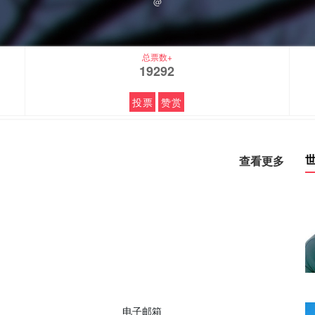
@
总票数+
19292
投票
赞赏
查看更多
电子邮箱