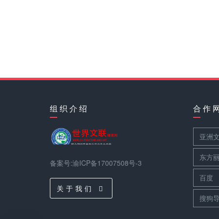
组 织 介 绍
合 作 
亚洲
东方
备案号:渝ICP备17007508号-3
百度
关 于 我 们
搜狗