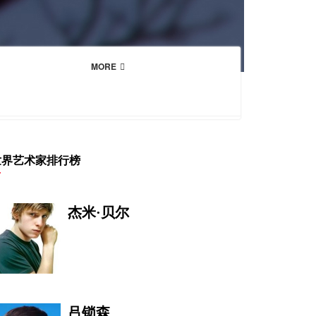
MORE
世界艺术家排行榜
杰米·贝尔
吕锁森