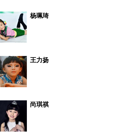
杨珮琦
韩羽
王力扬
臧长青
尚琪祺
圣融轩