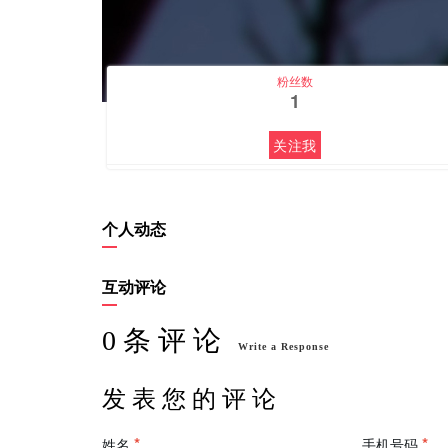
粉丝数
1
关注我
个人动态
互动评论
0 条 评 论
Write a Response
发 表 您 的 评 论
姓名
手机号码