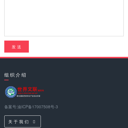
发 送
组 织 介 绍
备案号:渝ICP备17007508号-3
关 于 我 们