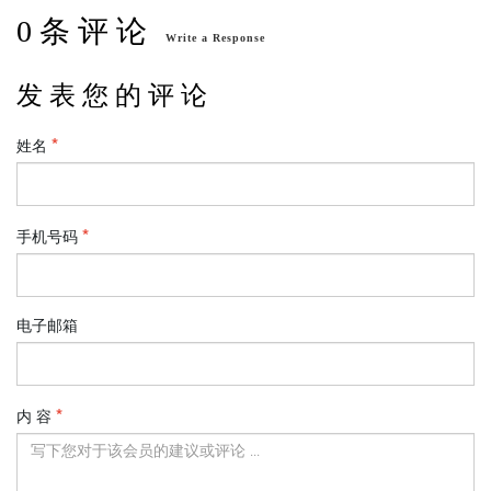
0 条 评 论
Write a Response
发 表 您 的 评 论
姓名
手机号码
电子邮箱
内 容